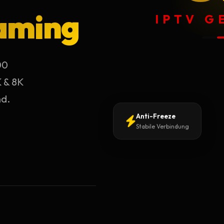
aming
IPTV 
00
K & 8K
nd.
Anti-Freeze
Stabile Verbindung